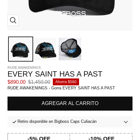
Zoom
RUDE AWAKENINGS
EVERY SAINT HAS A PAST
Precio
Precio
$890.00
$1,450.00
Ahorra $560
de
normal
RUDE AWAKENINGS - Gorra EVERY SAINT HAS A PAST
venta
AGREGAR AL CARRITO
Retiro disponible en Bigboss Caps Culiacán
-5% OFF
-10% OFF