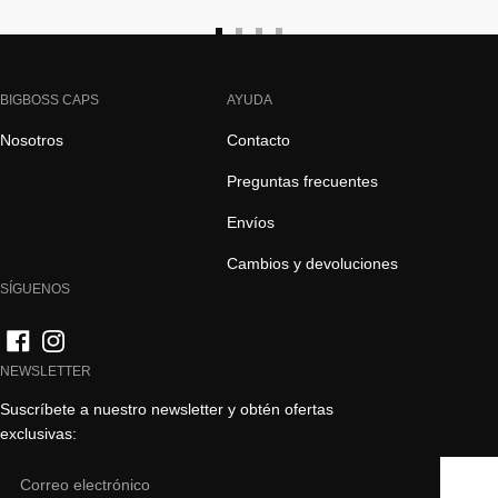
Ir
Ir
Ir
Ir
a
a
a
a
la
la
la
la
BIGBOSS CAPS
AYUDA
diapositiva
diapositiva
diapositiva
diapositiva
Nosotros
Contacto
1
2
3
4
Preguntas frecuentes
Envíos
Cambios y devoluciones
SÍGUENOS
NEWSLETTER
Suscríbete a nuestro newsletter y obtén ofertas
exclusivas:
Email