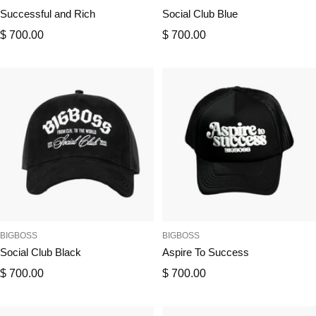
Successful and Rich
Social Club Blue
Precio
Precio
$ 700.00
$ 700.00
de
de
venta
venta
BIGBOSS
BIGBOSS
Social Club Black
Aspire To Success
Precio
Precio
$ 700.00
$ 700.00
de
de
venta
venta