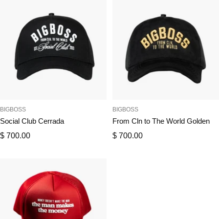
BIGBOSS
BIGBOSS
Social Club Cerrada
From Cln to The World Golden
Precio
Precio
$ 700.00
$ 700.00
de
de
venta
venta