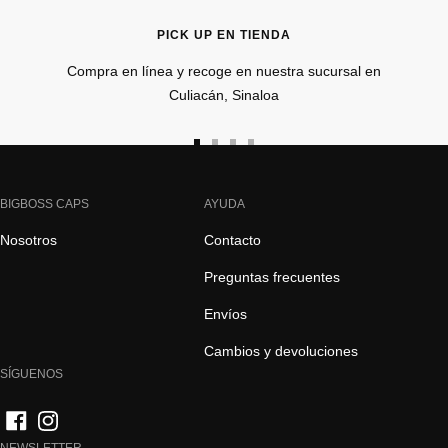
PICK UP EN TIENDA
Compra en línea y recoge en nuestra sucursal en
Culiacán, Sinaloa
Ir
Ir
Ir
Ir
a
a
a
a
la
la
la
la
BIGBOSS CAPS
AYUDA
diapositiva
diapositiva
diapositiva
diapositiva
Nosotros
Contacto
1
2
3
4
Preguntas frecuentes
Envíos
Cambios y devoluciones
SÍGUENOS
NEWSLETTER