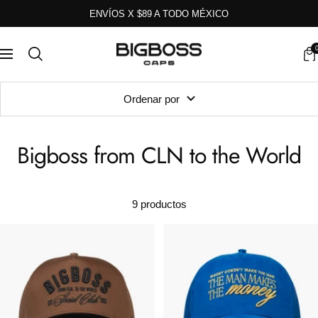
Saltar
ENVÍOS X $89 A TODO MÉXICO
al
contenido
Bigboss
Navegación
Caps
Ordenar por
Bigboss from CLN to the World
9 productos