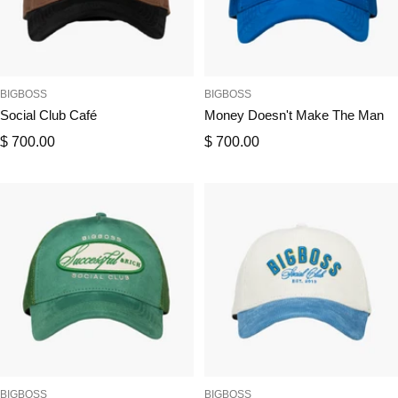
BIGBOSS
BIGBOSS
Social Club Café
Money Doesn't Make The Man
Precio
Precio
$ 700.00
$ 700.00
de
de
venta
venta
BIGBOSS
BIGBOSS