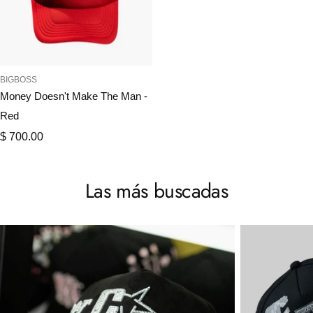
BIGBOSS
Money Doesn't Make The Man -
Red
Precio
$ 700.00
de
venta
Las más buscadas