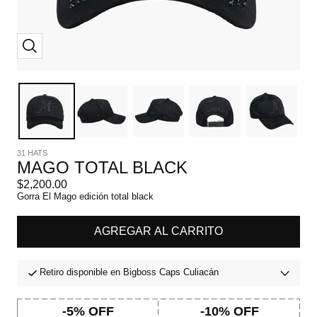
Zoom
31 HATS
MAGO TOTAL BLACK
Precio
$2,200.00
de
Gorra El Mago edición total black
venta
AGREGAR AL CARRITO
Retiro disponible en Bigboss Caps Culiacán
-5% OFF
-10% OFF