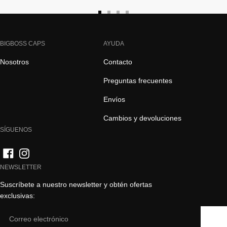
Ir
Ir
Ir
Ir
a
a
a
a
la
la
la
la
BIGBOSS CAPS
AYUDA
diapositiva
diapositiva
diapositiva
diapositiva
Nosotros
Contacto
1
2
3
4
Preguntas frecuentes
Envíos
Cambios y devoluciones
SÍGUENOS
NEWSLETTER
Suscríbete a nuestro newsletter y obtén ofertas
exclusivas:
Email