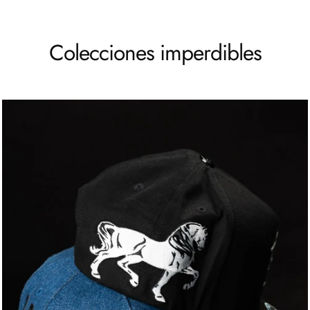
venta
Colecciones imperdibles