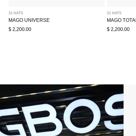
31 HATS
31 HATS
MAGO UNIVERSE
MAGO TOTA
Precio
Precio
$ 2,200.00
$ 2,200.00
de
de
venta
venta