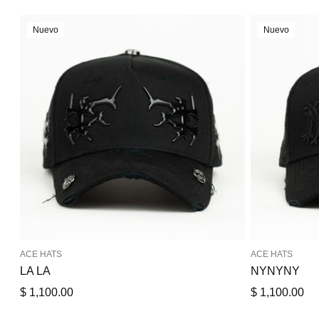
Nuevo
Nuevo
ACE HATS
ACE HATS
LA LA
NYNYNY
Precio
Precio
$ 1,100.00
$ 1,100.00
de
de