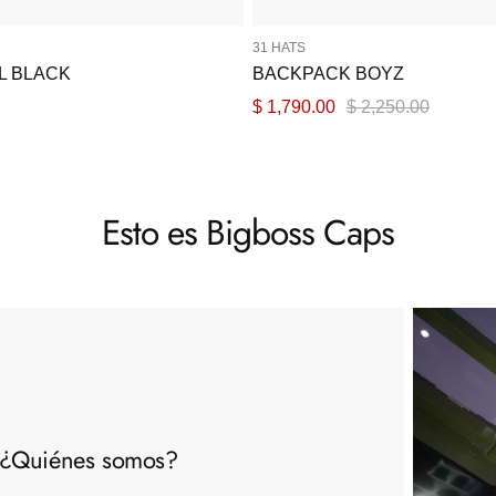
31 HATS
L BLACK
BACKPACK BOYZ
Precio
Precio
$ 1,790.00
$ 2,250.00
de
normal
venta
Esto es Bigboss Caps
¿Quiénes somos?