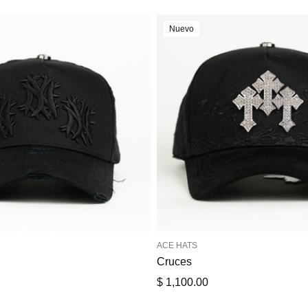
Nuevo
ACE HATS
Cruces
Precio
$ 1,100.00
de