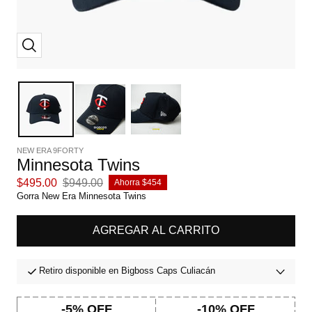
Zoom
NEW ERA 9FORTY
Minnesota Twins
Precio
Precio
$495.00
$949.00
Ahorra $454
de
normal
Gorra New Era Minnesota Twins
venta
AGREGAR AL CARRITO
Retiro disponible en Bigboss Caps Culiacán
-5% OFF
-10% OFF