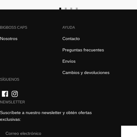
Ir
Ir
Ir
Ir
a
a
a
a
la
la
la
la
BIGBOSS CAPS
AYUDA
diapositiva
diapositiva
diapositiva
diapositiva
Nosotros
Contacto
1
2
3
4
Preguntas frecuentes
Envíos
Cambios y devoluciones
SÍGUENOS
NEWSLETTER
Suscríbete a nuestro newsletter y obtén ofertas
exclusivas:
Email