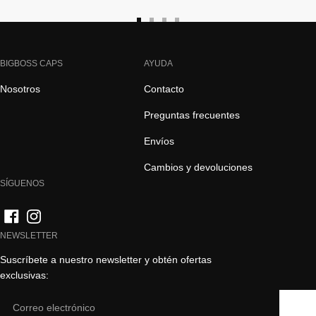
Ir
Ir
Ir
Ir
a
a
a
a
la
la
la
la
BIGBOSS CAPS
AYUDA
diapositiva
diapositiva
diapositiva
diapositiva
Nosotros
Contacto
1
2
3
4
Preguntas frecuentes
Envíos
Cambios y devoluciones
SÍGUENOS
NEWSLETTER
Suscríbete a nuestro newsletter y obtén ofertas
exclusivas:
Email