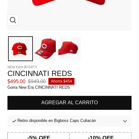
Zoom
NEW ERA 9FORTY
CINCINNATI REDS
Precio
Precio
$495.00
$949.00
Ahorra $454
de
normal
Gorra New Era CINCINNATI REDS
venta
AGREGAR AL CARRITO
Retiro disponible en Bigboss Caps Culiacán
-5% OFF
-10% OFF