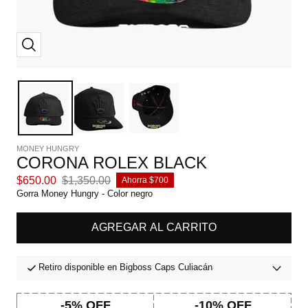
Zoom
MONEY HUNGRY
CORONA ROLEX BLACK
Precio
Precio
$650.00
$1,350.00
Ahorra $700
de
normal
Gorra Money Hungry - Color negro
venta
AGREGAR AL CARRITO
Retiro disponible en Bigboss Caps Culiacán
-5% OFF
-10% OFF