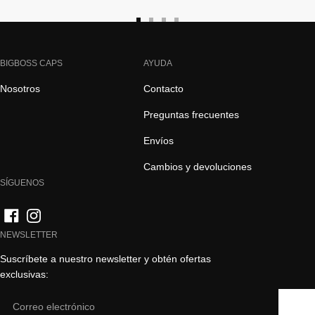
Ir
Ir
Ir
Ir
a
a
a
a
la
la
la
la
BIGBOSS CAPS
AYUDA
diapositiva
diapositiva
diapositiva
diapositiva
Nosotros
Contacto
1
2
3
4
Preguntas frecuentes
Envíos
Cambios y devoluciones
SÍGUENOS
NEWSLETTER
Suscríbete a nuestro newsletter y obtén ofertas
exclusivas:
Email