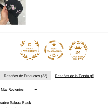
24
Reseñas de Productos (
22
)
Reseñas de la Tienda (
6
)
Sort by
Sakura Black