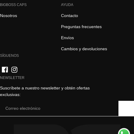
la
la
la
la
BIGBOSS CAPS
AYUDA
diapositiva
diapositiva
diapositiva
diapositiva
Nosotros
Contacto
1
2
3
4
Preguntas frecuentes
Envíos
Cambios y devoluciones
SÍGUENOS
NEWSLETTER
Suscríbete a nuestro newsletter y obtén ofertas
exclusivas:
Email