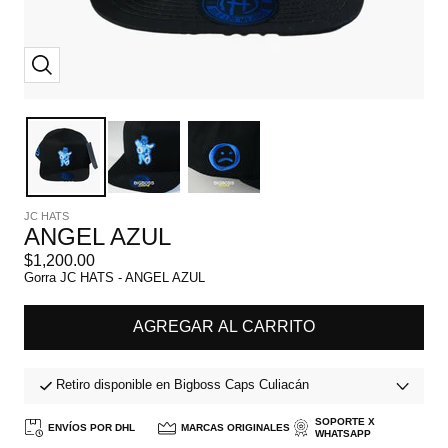
Zoom
JC HATS
ANGEL AZUL
Precio
$1,200.00
de
Gorra JC HATS - ANGEL AZUL
venta
AGREGAR AL CARRITO
Retiro disponible en Bigboss Caps Culiacán
SOPORTE X
ENVÍOS POR DHL
MARCAS ORIGINALES
WHATSAPP