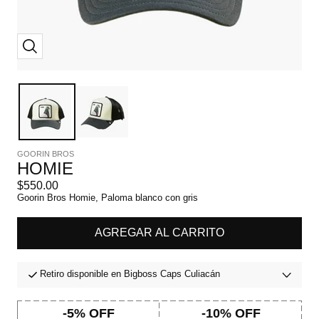
Zoom
GOORIN BROS
HOMIE
Precio
$550.00
de
Goorin Bros Homie, Paloma blanco con gris
venta
AGREGAR AL CARRITO
Retiro disponible en Bigboss Caps Culiacán
-5% OFF
-10% OFF