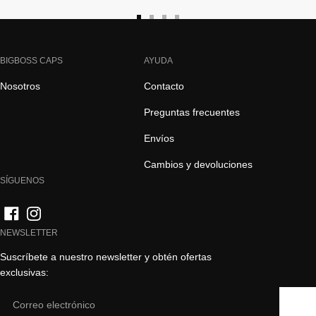
Ir
Ir
Ir
Ir
a
a
a
a
la
la
la
la
BIGBOSS CAPS
AYUDA
diapositiva
diapositiva
diapositiva
diapositiva
Nosotros
Contacto
1
2
3
4
Preguntas frecuentes
Envíos
Cambios y devoluciones
SÍGUENOS
NEWSLETTER
Suscríbete a nuestro newsletter y obtén ofertas
exclusivas:
Email