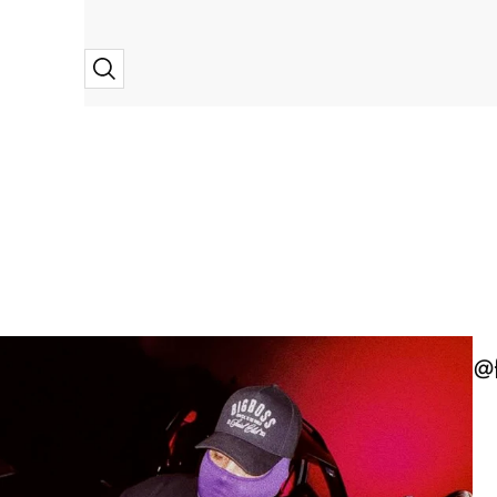
Zoom
@