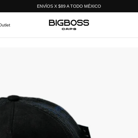
ENVÍOS X $89 A TODO MÉXICO
Bigboss
Outlet
Caps