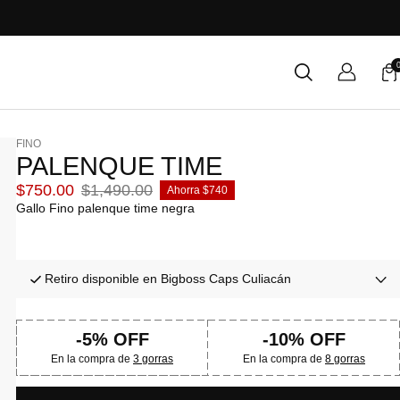
FINO
PALENQUE TIME
Precio
Precio
$750.00
$1,490.00
Ahorra $740
de
normal
Gallo Fino palenque time negra
venta
Retiro disponible en Bigboss Caps Culiacán
-5% OFF
-10% OFF
En la compra de
3 gorras
En la compra de
8 gorras