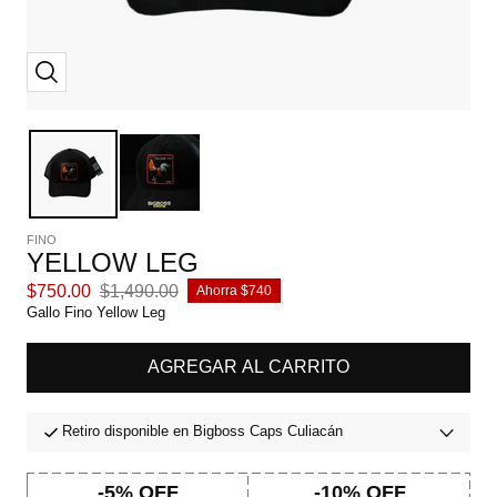
Zoom
FINO
YELLOW LEG
Precio
Precio
$750.00
$1,490.00
Ahorra $740
de
normal
Gallo Fino Yellow Leg
venta
AGREGAR AL CARRITO
Retiro disponible en Bigboss Caps Culiacán
-5% OFF
-10% OFF