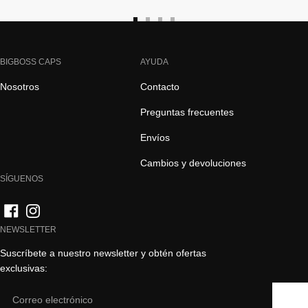
Ir
Ir
Ir
Ir
a
a
a
a
la
la
la
la
BIGBOSS CAPS
AYUDA
diapositiva
diapositiva
diapositiva
diapositiva
Nosotros
Contacto
1
2
3
4
Preguntas frecuentes
Envíos
Cambios y devoluciones
SÍGUENOS
NEWSLETTER
Suscríbete a nuestro newsletter y obtén ofertas
exclusivas:
Email