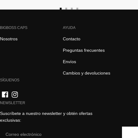
Ir
Ir
Ir
Ir
a
a
a
a
la
la
la
la
BIGBOSS CAPS
AYUDA
diapositiva
diapositiva
diapositiva
diapositiva
Nosotros
Contacto
1
2
3
4
Preguntas frecuentes
Envíos
Cambios y devoluciones
SÍGUENOS
NEWSLETTER
Suscríbete a nuestro newsletter y obtén ofertas
exclusivas:
Email