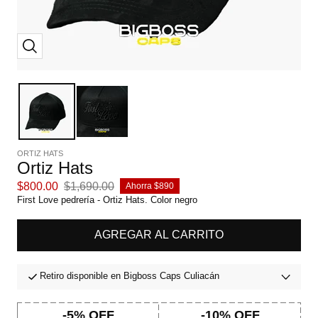
Zoom
ORTIZ HATS
Ortiz Hats
Precio
Precio
$800.00
$1,690.00
Ahorra $890
de
normal
First Love pedrería - Ortiz Hats. Color negro
venta
AGREGAR AL CARRITO
Retiro disponible en Bigboss Caps Culiacán
-5% OFF
-10% OFF