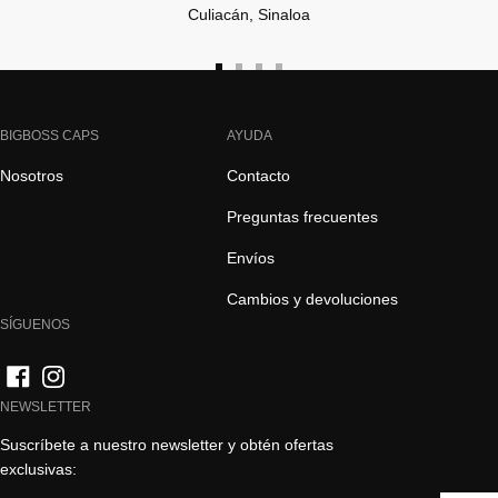
Culiacán, Sinaloa
Ir
Ir
Ir
Ir
a
a
a
a
la
la
la
la
BIGBOSS CAPS
AYUDA
diapositiva
diapositiva
diapositiva
diapositiva
Nosotros
Contacto
1
2
3
4
Preguntas frecuentes
Envíos
Cambios y devoluciones
SÍGUENOS
NEWSLETTER
Suscríbete a nuestro newsletter y obtén ofertas
exclusivas: