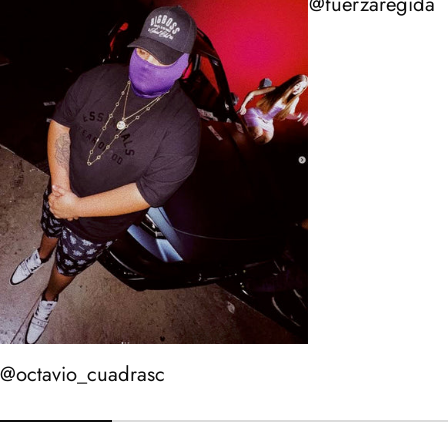
@fuerzaregida
@octavio_cuadrasc