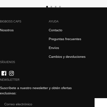
Ir
Ir
Ir
Ir
a
a
a
a
la
la
la
la
BIGBOSS CAPS
AYUDA
diapositiva
diapositiva
diapositiva
diapositiva
Nosotros
Contacto
1
2
3
4
Preguntas frecuentes
Envíos
Cambios y devoluciones
SÍGUENOS
NEWSLETTER
Suscríbete a nuestro newsletter y obtén ofertas
exclusivas:
Email