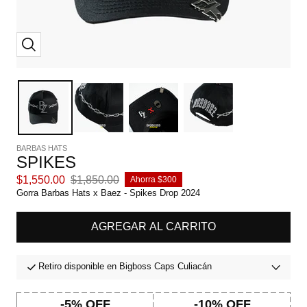
Zoom
BARBAS HATS
SPIKES
Precio
Precio
$1,550.00
$1,850.00
Ahorra $300
de
normal
Gorra Barbas Hats x Baez - Spikes Drop 2024
venta
AGREGAR AL CARRITO
Retiro disponible en Bigboss Caps Culiacán
-5% OFF
-10% OFF