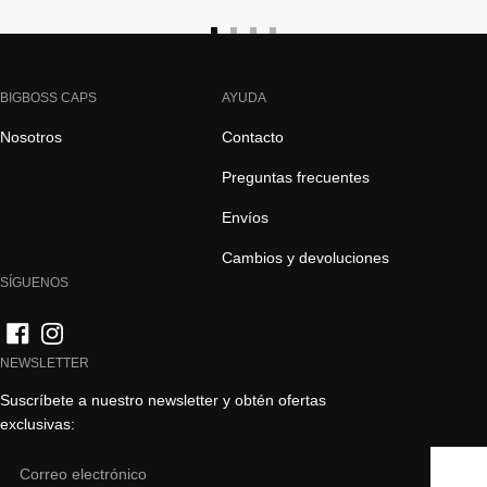
Ir
Ir
Ir
Ir
a
a
a
a
la
la
la
la
BIGBOSS CAPS
AYUDA
diapositiva
diapositiva
diapositiva
diapositiva
Nosotros
Contacto
1
2
3
4
Preguntas frecuentes
Envíos
Cambios y devoluciones
SÍGUENOS
NEWSLETTER
Suscríbete a nuestro newsletter y obtén ofertas
exclusivas:
Email