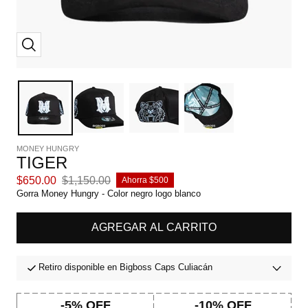
Zoom
MONEY HUNGRY
TIGER
Precio
Precio
$650.00
$1,150.00
Ahorra $500
de
normal
Gorra Money Hungry - Color negro logo blanco
venta
AGREGAR AL CARRITO
Retiro disponible en Bigboss Caps Culiacán
-5% OFF
-10% OFF