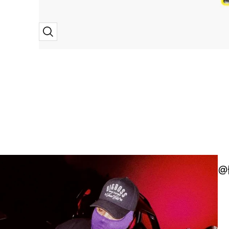
Zoom
@