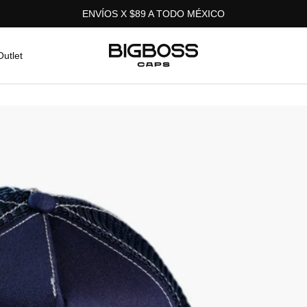
ENVÍOS X $89 A TODO MÉXICO
Bigboss
Outlet
Caps