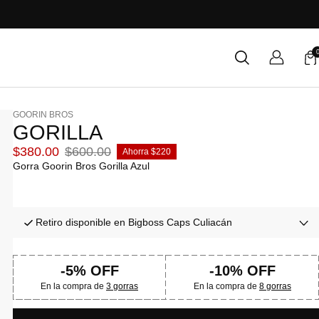
GOORIN BROS
GORILLA
Precio
Precio
$380.00
$600.00
Ahorra $220
de
normal
Gorra Goorin Bros Gorilla Azul
venta
Retiro disponible en Bigboss Caps Culiacán
-5% OFF
-10% OFF
En la compra de
3 gorras
En la compra de
8 gorras