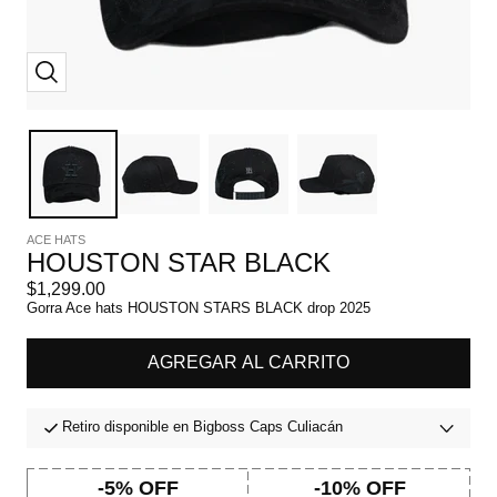
Zoom
ACE HATS
HOUSTON STAR BLACK
Precio
$1,299.00
de
Gorra Ace hats HOUSTON STARS BLACK drop 2025
venta
AGREGAR AL CARRITO
Retiro disponible en Bigboss Caps Culiacán
-5% OFF
-10% OFF