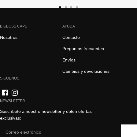
Ir
Ir
Ir
Ir
a
a
a
a
la
la
la
la
BIGBOSS CAPS
AYUDA
diapositiva
diapositiva
diapositiva
diapositiva
Nosotros
Contacto
1
2
3
4
Preguntas frecuentes
Envíos
Cambios y devoluciones
SÍGUENOS
NEWSLETTER
Suscríbete a nuestro newsletter y obtén ofertas
exclusivas:
Email